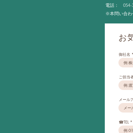
電話： 054-
​※本問い合
お
御社名
ご担当
メール
☎TEL